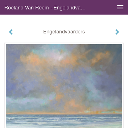
Roeland Van Reem - Engelandvaarders
Tog
navi
Engelandvaarders