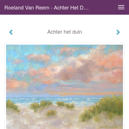
Roeland Van Reem - Achter Het Duin
Tog
navi
Achter het duin