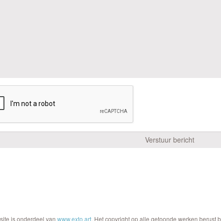
site is onderdeel van
www.exto.art
. Het copyright op alle getoonde werken berust 