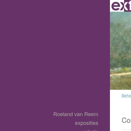
Behee
Roeland van Reem
Co
exposities