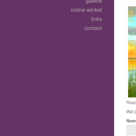
galerie
online winkel
links
contact
Reac
Wat j
Naa