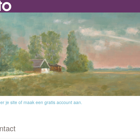
r je site
of
maak een gratis account aan
.
ntact