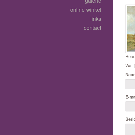
galerie
online winkel
links
contact
Reac
Wat j
Naa
E-ma
Beri