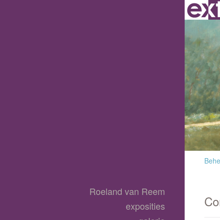
Behee
Roeland van Reem
Co
exposities