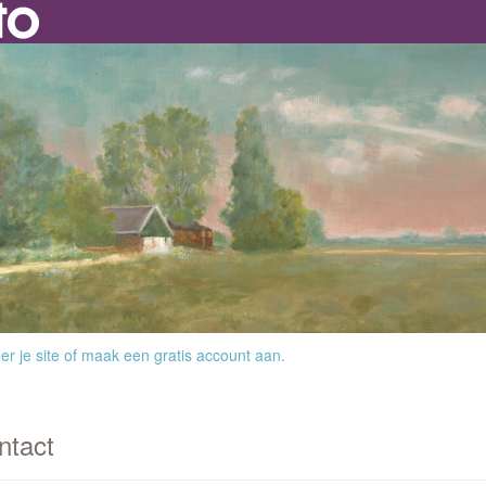
r je site
of
maak een gratis account aan
.
ntact