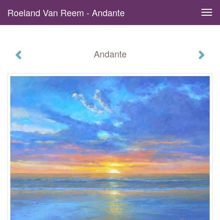
Roeland Van Reem - Andante
Tog
navi
Andante