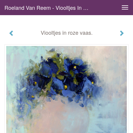
Roeland Van Reem - Viooltjes In Roze Vaas.
Tog
navi
Viooltjes in roze vaas.