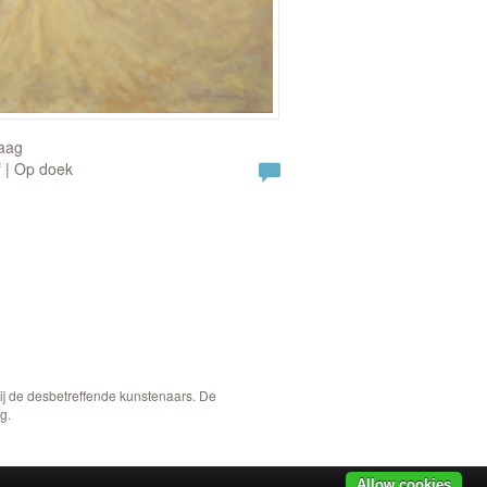
raag
f | Op doek
bij de desbetreffende kunstenaars. De
g.
Allow cookies