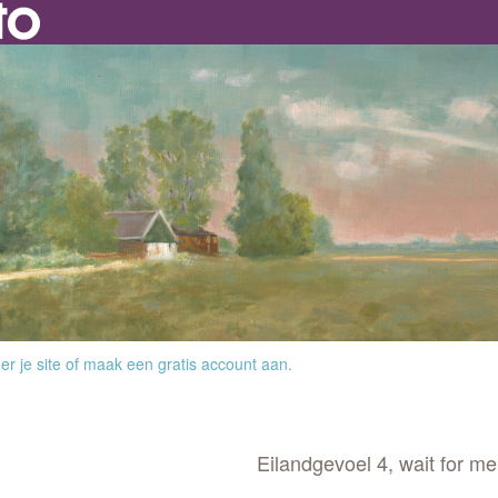
r je site
of
maak een gratis account aan
.
Eilandgevoel 4, wait for me