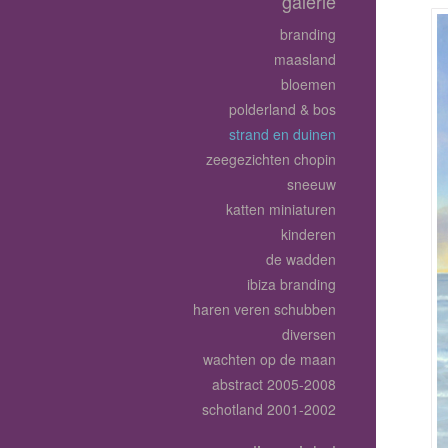
galerie
branding
maasland
bloemen
polderland & bos
strand en duinen
zeegezichten chopin
sneeuw
katten miniaturen
kinderen
de wadden
ibiza branding
haren veren schubben
diversen
wachten op de maan
abstract 2005-2008
schotland 2001-2002