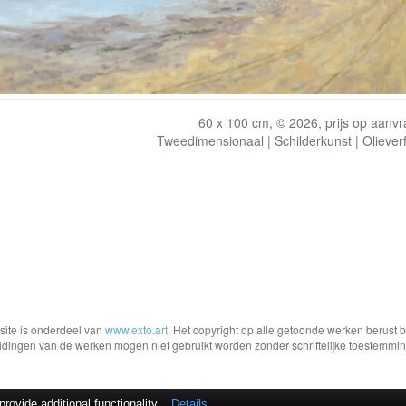
60 x 100 cm, © 2026, prijs op aanv
Tweedimensionaal | Schilderkunst | Oliever
site is onderdeel van
www.exto.art
. Het copyright op alle getoonde werken berust 
ldingen van de werken mogen niet gebruikt worden zonder schriftelijke toestemmin
ovide additional functionality.
Details