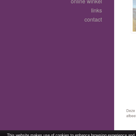
online winkel
links
contact
Deze 
afbee
This website makes use of cookies to enhance browsing experience and pr