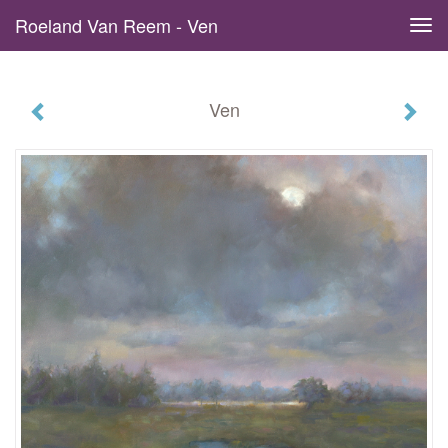
Roeland Van Reem - Ven
Tog
navi
Ven