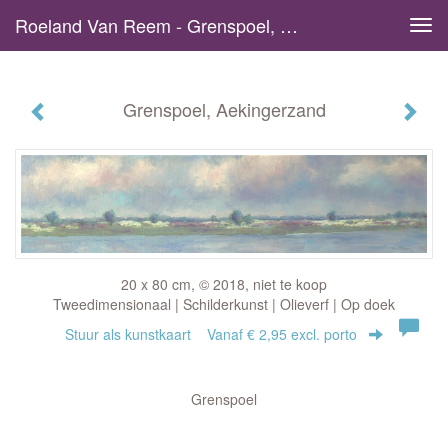
Roeland Van Reem - Grenspoel, Aekingerzand
Tog
navi
Grenspoel, Aekingerzand
20 x 80 cm, © 2018, niet te koop
Tweedimensionaal | Schilderkunst | Olieverf | Op doek
Stuur als kunstkaart
Vanaf € 2,95 excl. porto
Grenspoel