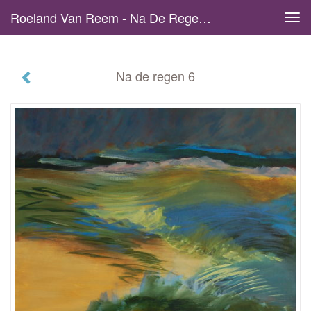
Roeland Van Reem - Na De Regen 6
Tog
navi
Na de regen 6