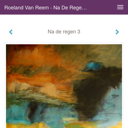
Roeland Van Reem - Na De Regen 3
Tog
navi
Na de regen 3